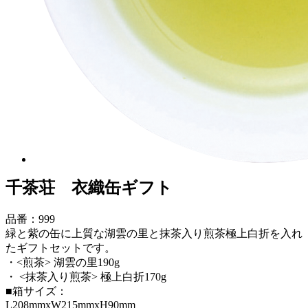
千茶荘 衣織缶ギフト
品番：999
緑と紫の缶に上質な湖雲の里と抹茶入り煎茶極上白折を入れ
たギフトセットです。
・<煎茶> 湖雲の里190g
・ <抹茶入り煎茶> 極上白折170g
■箱サイズ：
L208mmxW215mmxH90mm