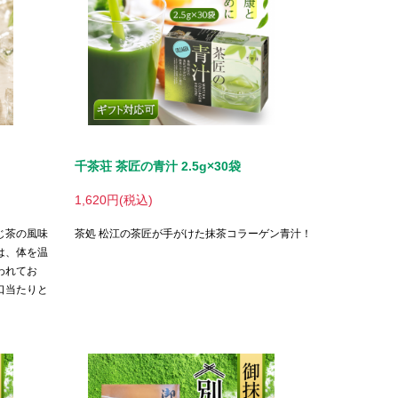
千茶荘 茶匠の青汁 2.5g×30袋
1,620円(税込)
じ茶の風味
茶処 松江の茶匠が手がけた抹茶コラーゲン青汁！
は、体を温
われてお
口当たりと