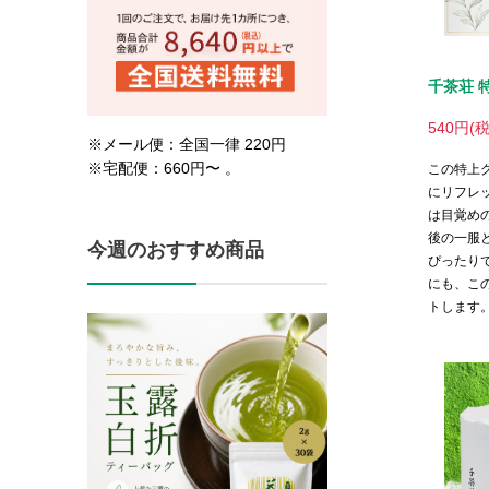
千茶荘 
540円(
この特上
にリフレ
は目覚め
後の一服
ぴったり
にも、こ
トします