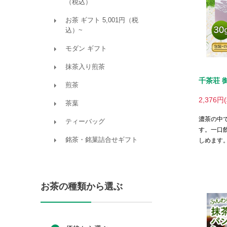
千茶荘 御
2,376円
濃茶の中
す。一口
しめます