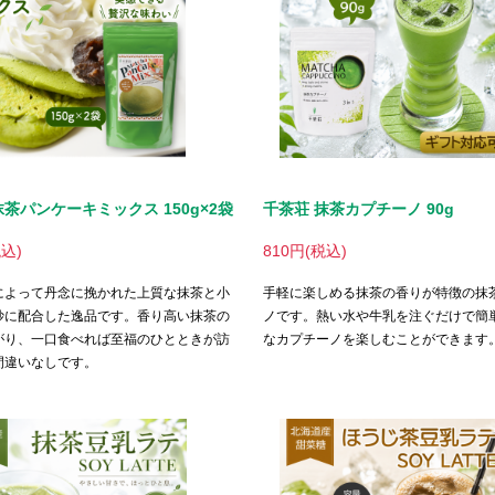
抹茶パンケーキミックス 150g×2袋
千茶荘 抹茶カプチーノ 90g
税込)
810円(税込)
によって丹念に挽かれた上質な抹茶と小
手軽に楽しめる抹茶の香りが特徴の抹
妙に配合した逸品です。香り高い抹茶の
ノです。熱い水や牛乳を注ぐだけで簡
がり、一口食べれば至福のひとときが訪
なカプチーノを楽しむことができます
間違いなしです。