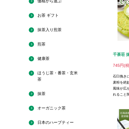
千茶荘 
745円(
石臼挽き
麦粉を絶
風味が広
れること