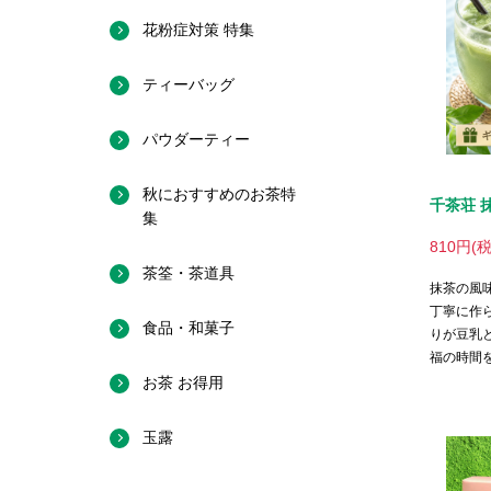
千茶荘 
810円(
抹茶の風
丁寧に作
りが豆乳
福の時間