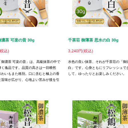
濃茶 可楽の昔 30g
千茶荘 御薄茶 思水の白 30g
(税込)
3,240円(税込)
「御濃茶 可楽の昔」は、高級抹茶の中で
水色の良い抹茶、それが千茶荘の「御抹
輝く逸品です。品質の高さは一目瞭然
白」です。心身ともにリフレッシュで
味わいもまた格別。口に含むと極上の香
して、ゆったりとお楽しみください。
な旨味が広がり、心地よい苦みが後を引