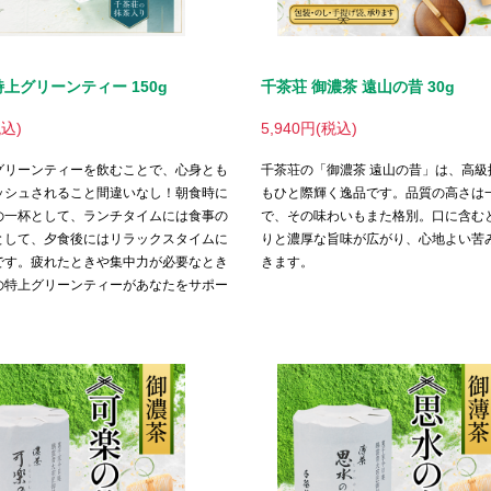
特上グリーンティー 150g
千茶荘 御濃茶 遠山の昔 30g
税込)
5,940円(税込)
グリーンティーを飲むことで、心身とも
千茶荘の「御濃茶 遠山の昔」は、高級
ッシュされること間違いなし！朝食時に
もひと際輝く逸品です。品質の高さは
の一杯として、ランチタイムには食事の
で、その味わいもまた格別。口に含む
として、夕食後にはリラックスタイムに
りと濃厚な旨味が広がり、心地よい苦
です。疲れたときや集中力が必要なとき
きます。
の特上グリーンティーがあなたをサポー
。