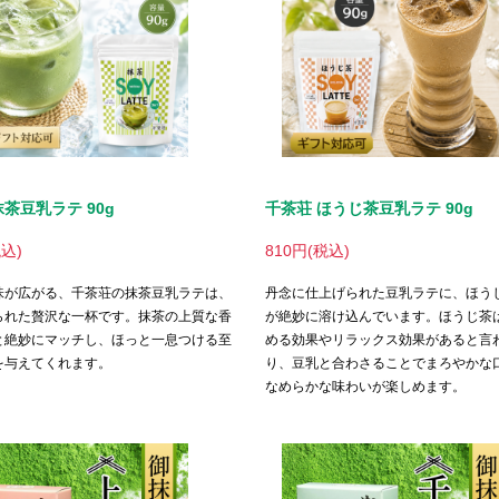
抹茶豆乳ラテ 90g
千茶荘 ほうじ茶豆乳ラテ 90g
税込)
810円(税込)
味が広がる、千茶荘の抹茶豆乳ラテは、
丹念に仕上げられた豆乳ラテに、ほう
られた贅沢な一杯です。抹茶の上質な香
が絶妙に溶け込んでいます。ほうじ茶
と絶妙にマッチし、ほっと一息つける至
める効果やリラックス効果があると言
を与えてくれます。
り、豆乳と合わさることでまろやかな
なめらかな味わいが楽しめます。