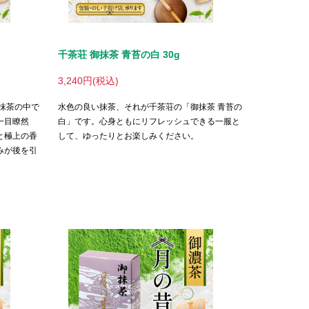
千茶荘 御抹茶 青苔の白 30g
3,240円(税込)
抹茶の中で
水色の良い抹茶、それが千茶荘の「御抹茶 青苔の
一目瞭然
白」です。心身ともにリフレッシュできる一服と
と極上の香
して、ゆったりとお楽しみください。
みが後を引