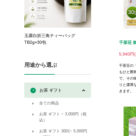
千茶荘 御
5,940円
千茶荘の
もひと際
で、その
りと濃厚
きます。