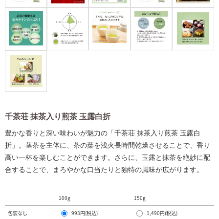
千茶荘 抹茶入り煎茶
玉露白折
豊かな香りと深い味わいが魅力の「千茶荘 抹茶入り煎茶 玉露白
折」。茎茶を主体に、茶の葉を浅火長時間乾燥させることで、香り
高い一杯を楽しむことができます。さらに、玉露と抹茶を絶妙に配
合することで、まろやかな口当たりと独特の風味が広がります。
100g
150g
包装なし
993円(税込)
1,490円(税込)