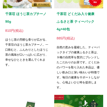
千茶荘 ほうじ茶カプチーノ
千茶荘 どくだみ入り健康
90g
ふるさと茶 ティーパック
4g×40包
810円(税込)
885円(税込)
ほうじ茶の芳醇な香りが広がる、
千茶荘のほうじ茶カプチーノ。一
自然の恵みを凝縮した、ティーパ
口飲むと、ふんわりとしたほうじ
ックタイプの健康ふるさと茶は、
茶の風味が口いっぱいに広がり、
９種の自然草を贅沢にブレンドし
幸せなひとときを運んでくれま
たこだわりのお茶です。どくだみ
す。
のパワーを取り入れた本品は、優
しい飲み口と深い味わいが特徴で
す。毎日の健康をサポートしなが
ら、心地よいひと時を提供しま
す。