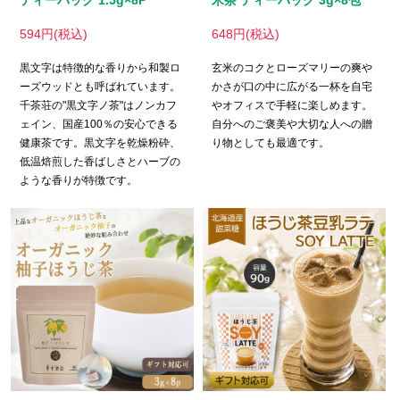
ティーバッグ 1.5g×8P
米茶 ティーバッグ 3g×8包
594円(税込)
648円(税込)
黒文字は特徴的な香りから和製ロ
玄米のコクとローズマリーの爽や
ーズウッドとも呼ばれています。
かさが口の中に広がる一杯を自宅
千茶荘の"黒文字ノ茶"はノンカフ
やオフィスで手軽に楽しめます。
ェイン、国産100％の安心できる
自分へのご褒美や大切な人への贈
健康茶です。黒文字を乾燥粉砕、
り物としても最適です。
低温焙煎した香ばしさとハーブの
ような香りが特徴です。