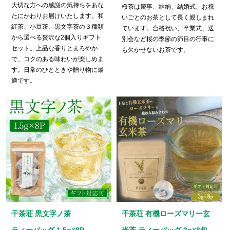
大切な方への感謝の気持ちをあな
桜茶は慶事、結納、結婚式、お祝
たにかわりお届けいたします。和
いごとのお茶として長く親しまれ
紅茶、小豆茶、黒文字茶の３種類
ています。合格祝い、卒業式、送
から選べる贅沢な2個入りギフト
別会など桜の季節の節目の行事に
セット。上品な香りとまろやか
も欠かせないお茶です。
で、コクのある味わいが楽しめま
す。日常のひとときや贈り物に最
適です。
千茶荘 黒文字ノ茶
千茶荘 有機ローズマリー玄