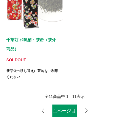
千茶荘 和風柄・茶缶（茶外
商品）
SOLDOUT
新茶袋の移し替えに茶缶をご利用
ください。
全
11
商品中
1 - 11
表示
1
ページ目