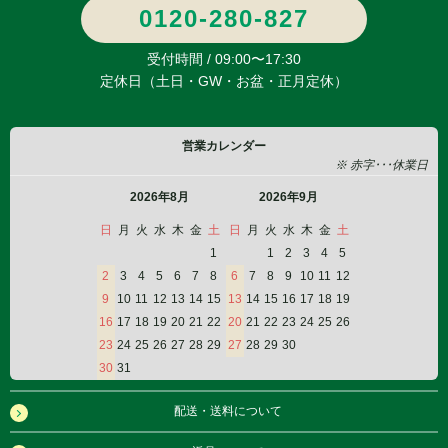
0120-280-827
受付時間 / 09:00〜17:30
定休日（土日・GW・お盆・正月定休）
営業カレンダー
※ 赤字･･･休業日
2026年8月
2026年9月
日
月
火
水
木
金
土
日
月
火
水
木
金
土
1
1
2
3
4
5
2
3
4
5
6
7
8
6
7
8
9
10
11
12
9
10
11
12
13
14
15
13
14
15
16
17
18
19
16
17
18
19
20
21
22
20
21
22
23
24
25
26
23
24
25
26
27
28
29
27
28
29
30
30
31
配送・送料について