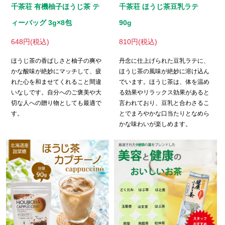
千茶荘 有機柚子ほうじ茶 テ
千茶荘 ほうじ茶豆乳ラテ
ィーバッグ 3g×8包
90g
648円(税込)
810円(税込)
ほうじ茶の香ばしさと柚子の爽や
丹念に仕上げられた豆乳ラテに、
かな酸味が絶妙にマッチして、疲
ほうじ茶の風味が絶妙に溶け込ん
れた心を和ませてくれること間違
でいます。ほうじ茶は、体を温め
いなしです。自分へのご褒美や大
る効果やリラックス効果があると
切な人への贈り物としても最適で
言われており、豆乳と合わさるこ
す。
とでまろやかな口当たりとなめら
かな味わいが楽しめます。