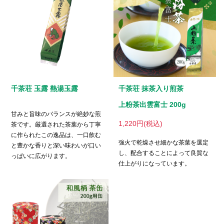
千茶荘 玉露 熱湯玉露
千茶荘 抹茶入り煎茶
上粉茶出雲富士 200g
甘みと旨味のバランスが絶妙な煎
1,220円(税込)
茶です。厳選された茶葉から丁寧
に作られたこの逸品は、一口飲む
強火で乾燥させ細かな茶葉を選定
と豊かな香りと深い味わいが口い
し、配合することによって良質な
っぱいに広がります。
仕上がりになっています。