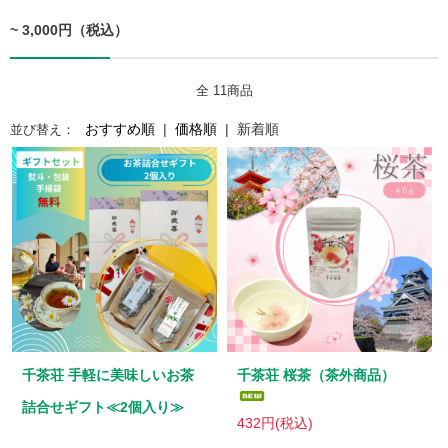
~ 3,000円（税込）
全
11商品
おすすめ順
|
価格順
|
新着順
並び替え：
千茶荘 手軽に美味しいお茶
千茶荘 桜茶（茶外商品）
詰合せギフト≪2個入り≫
432円(税込)