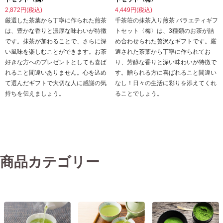
2,872円(税込)
4,449円(税込)
厳選した茶葉から丁寧に作られた煎茶
千茶荘の抹茶入り煎茶 バラエティギフ
は、豊かな香りと濃厚な味わいが特徴
トセット〈梅〉は、3種類のお茶が詰
です。抹茶が加わることで、さらに深
め合わせられた贅沢なギフトです。厳
い風味を楽しむことができます。お茶
選された茶葉から丁寧に作られてお
好きな方へのプレゼントとしても喜ば
り、芳醇な香りと深い味わいが特徴で
れること間違いありません。心を込め
す。贈られる方に喜ばれること間違い
て選んだギフトで大切な人に感謝の気
なし！日々の生活に彩りを添えてくれ
持ちを伝えましょう。
ることでしょう。
商品カテゴリー