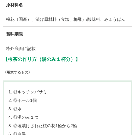
原材料名
桜花（国産）、漬け原材料（食塩、梅酢）/酸味料、みょうばん
賞味期限
枠外底面に記載
【桜茶の作り方（湯のみ１杯分）】
《用意するもの》
◎キッチンバサミ
◎ボール1個
◎水
◎湯のみ１つ
◎塩漬けされた桜の花1輪から2輪
◎白湯