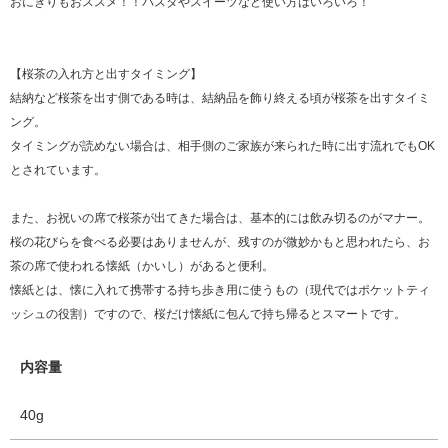
おにぎりもおススメ！！パスタやスイーツなど使い方はいろいろ！
【桜茶の入れ方と出すタイミング】
結納など桜茶を出す側である時は、結納品を飾り終える頃が桜茶を出すタイミ
ング。
タイミングが読めない場合は、相手側のご家族が来られた時に出す流れでもOK
とされています。
また、お祝いの席で桜茶が出てきた場合は、基本的には飲み切るのがマナー。
桜の花びらを食べる必要はありませんが、残すのが微妙かもと思われたら、お
茶の席で使われる懐紙（かいし）があると便利。
懐紙とは、懐に入れて携帯する持ち歩き用に使うもの（現代ではポケットティ
ッシュの役割）ですので、桜だけ懐紙に包んで持ち帰るとスマートです。
内容量
40g