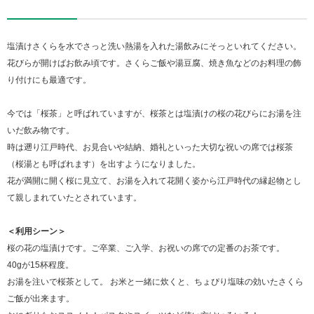
塩漬けさくらを水でさっと洗い熱湯を入れた湯飲みにそっといれてください。
花びらが開けばお飲み頃です。さくらご飯や湯豆腐、焼き魚などのお料理の飾
り付けにも最適です。
今では「桜茶」と呼ばれていますが、桜茶とは塩漬けの桜の花びらにお湯を注
いだ飲み物です。
時は遡り江戸時代、お見合いや結納、婚礼といった大切な祝いの席では桜茶
（桜湯とも呼ばれます）を出すようになりました。
花が満開に開く桜に見立て、お湯を入れて花開く姿から江戸時代の縁起物とし
て親しまれていたとされています。
＜利用シーン＞
桜の花の塩漬けです。ご卒業、ご入学、お祝いの席での定番のお茶です。
40gが15杯程度。
お湯を注いで桜茶として。 お米と一緒に炊くと、ちょぴり塩味の効いたさくら
ご飯が出来ます。