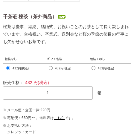
千茶荘 桜茶（茶外商品）
桜茶は慶事、結納、結婚式、お祝いごとのお茶として長く親しまれ
ています。合格祝い、卒業式、送別会など桜の季節の節目の行事に
も欠かせないお茶です。
包装なし
ギフト包装
包装＋のし
432円(税込)
432円(税込)
432円(税込)
販売価格：
432
円(税込)
箱
メール便：全国一律 220円
宅配便：660円〜 。送料表は
こちら
です。
お支払い方法：
クレジットカード