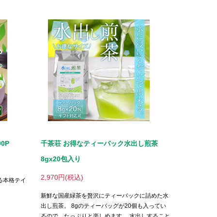
0P
千茶荘 お得なティーバック水出し煎茶
8gx20包入り
2,970円(税込)
る本格テイ
新鮮な国産緑茶を贅沢にティーバックに詰めた水
出し煎茶。 8gのティーバッグが20個も入ってい
るので、たっぷりと楽しめます。 水出しすること