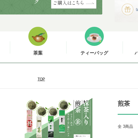
茶葉
ティーバッグ
TOP
煎茶
全
3商品